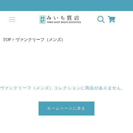
ス
キ
ッ
プ
し
て
TOP
>
ヴァンクリーフ（メンズ）
コ
ン
テ
ン
ツ
に
移
ヴァンクリーフ（メンズ）コレクションに商品がありません。
動
す
る
ホームページに戻る