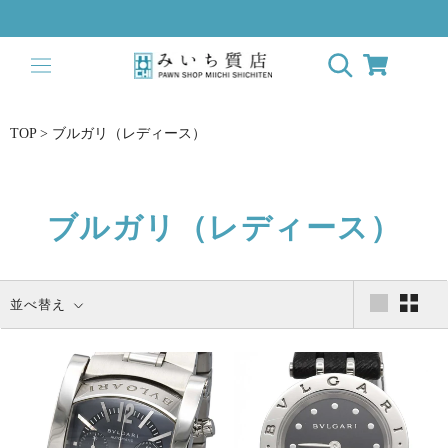
ス
キ
ッ
プ
し
て
TOP
>
ブルガリ（レディース）
コ
ン
テ
ン
ブルガリ（レディース）
ツ
に
移
並べ替え
動
す
る