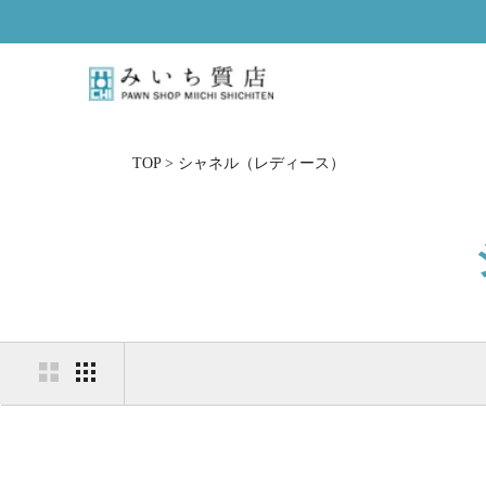
ス
キ
ッ
プ
し
て
コ
TOP
>
シャネル（レディース）
ン
テ
ン
ツ
に
移
動
す
る