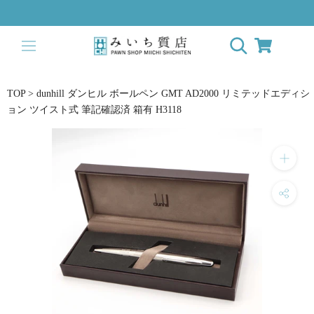
Skip
to
content
TOP
>
dunhill ダンヒル ボールペン GMT AD2000 リミテッドエディシ
ョン ツイスト式 筆記確認済 箱有 H3118