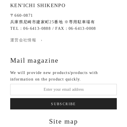
KEN'ICHI SHIKENPO
〒660-0871
兵庫県尼崎市建家町25番地 ※専用駐車場有
TEL：06-6413-0888 / FAX：06-6413-0008
運営会社情報 ›
Mail magazine
We will provide new products/products with
information on the product quickly.
SUBSCRIBE
Site map