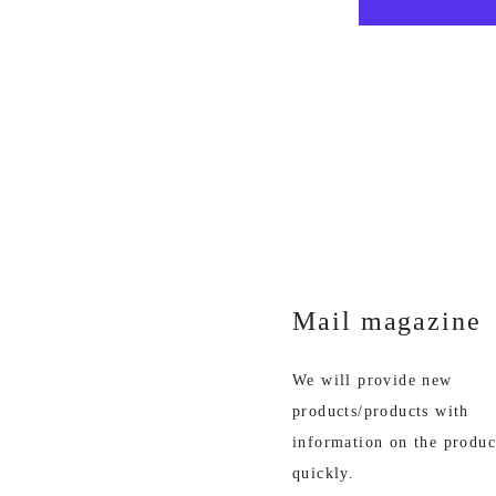
Mail magazine
We will provide new
products/products with
information on the produc
quickly.