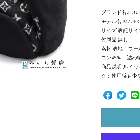
ブランド名:LOUI
モデル名:M7730
サイズ:表記サイ
付属品:無し
素材:表地：ウー
ヨン45％ 詰め
商品説明:ルイヴ
ク：使用感も少