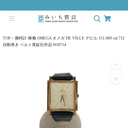
Skip
to
content
TOP
>
腕時計 稼働 OMEGA オメガ DE VILLE デビル 151.009 cal.712
自動巻き ベルト尾錠社外品 H10714