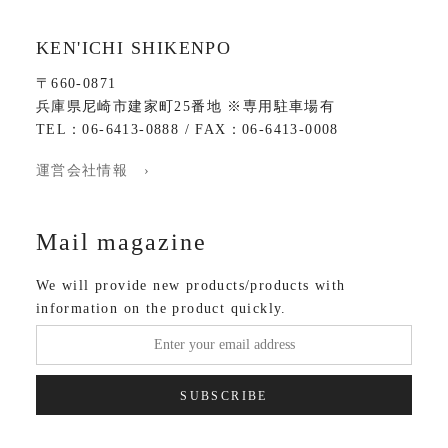
KEN'ICHI SHIKENPO
〒660-0871
兵庫県尼崎市建家町25番地 ※専用駐車場有
TEL：06-6413-0888 / FAX：06-6413-0008
運営会社情報 ›
Mail magazine
We will provide new products/products with
information on the product quickly.
SUBSCRIBE