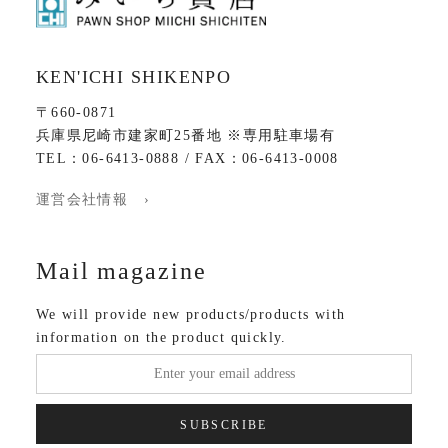
KEN'ICHI SHIKENPO
〒660-0871
兵庫県尼崎市建家町25番地 ※専用駐車場有
TEL：06-6413-0888 / FAX：06-6413-0008
運営会社情報 ›
Mail magazine
We will provide new products/products with
information on the product quickly.
SUBSCRIBE