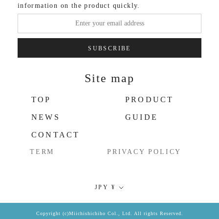
information on the product quickly.
SUBSCRIBE
Site map
TOP
PRODUCT
NEWS
GUIDE
CONTACT
TERM
PRIVACY POLICY
Currency
JPY ¥
Copyright (c)Miichishichiho Col., Ltd. All rights Reserved.