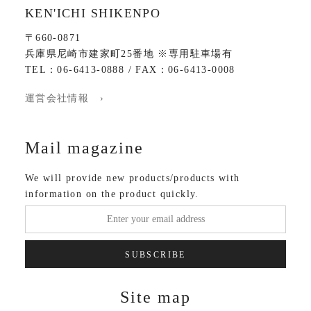
KEN'ICHI SHIKENPO
〒660-0871
兵庫県尼崎市建家町25番地 ※専用駐車場有
TEL：06-6413-0888 / FAX：06-6413-0008
運営会社情報 ›
Mail magazine
We will provide new products/products with
information on the product quickly.
SUBSCRIBE
Site map