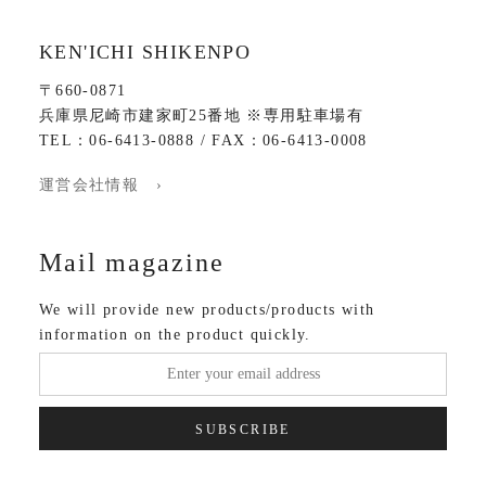
KEN'ICHI SHIKENPO
〒660-0871
兵庫県尼崎市建家町25番地 ※専用駐車場有
TEL：06-6413-0888 / FAX：06-6413-0008
運営会社情報 ›
Mail magazine
We will provide new products/products with
information on the product quickly.
SUBSCRIBE