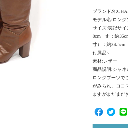
ブランド名:CHA
モデル名:ロング
サイズ:表記サイズ 
8cm 丈：約35
寸）：約34.5cm
付属品:-
素材:レザー
商品説明:シャ
ロングブーツで
がみられ、ココ
ますがまだまだ