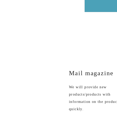
Mail magazine
We will provide new
products/products with
information on the produc
quickly.