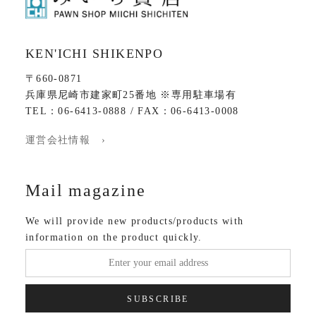
KEN'ICHI SHIKENPO
〒660-0871
兵庫県尼崎市建家町25番地 ※専用駐車場有
TEL：06-6413-0888 / FAX：06-6413-0008
運営会社情報 ›
Mail magazine
We will provide new products/products with
information on the product quickly.
SUBSCRIBE