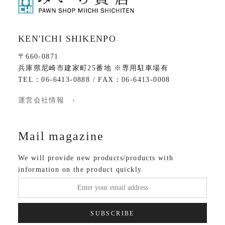
KEN'ICHI SHIKENPO
〒660-0871
兵庫県尼崎市建家町25番地 ※専用駐車場有
TEL：06-6413-0888 / FAX：06-6413-0008
運営会社情報 ›
Mail magazine
We will provide new products/products with
information on the product quickly.
SUBSCRIBE