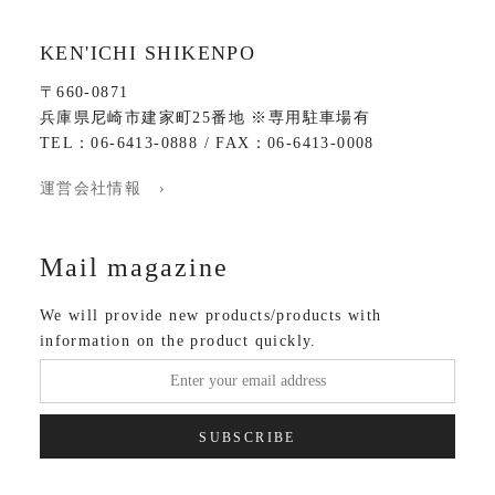
KEN'ICHI SHIKENPO
〒660-0871
兵庫県尼崎市建家町25番地 ※専用駐車場有
TEL：06-6413-0888 / FAX：06-6413-0008
運営会社情報 ›
Mail magazine
We will provide new products/products with
information on the product quickly.
SUBSCRIBE