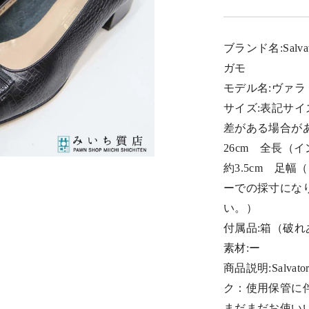
ブランド名:Salva
ガモ
モデル名:ヴァラ リ
サイズ:表記サイ
差がある場合が
26cm 全長（イ
約3.5cm 足幅
ーでの採寸にな
い。）
付属品:箱（破れ
素材:ー
商品説明:Salvat
ク：使用保管に
まだまだお使い