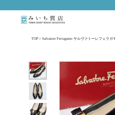
Skip
to
content
TOP
>
Salvatore Ferragamo サルヴァトーレフェラガ