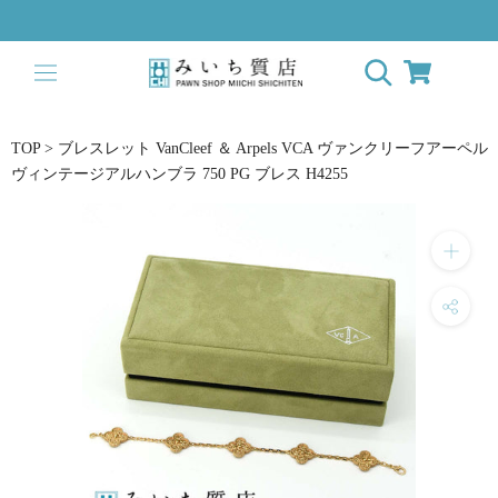
Skip
to
content
TOP
>
ブレスレット VanCleef ＆ Arpels VCA ヴァンクリーフアーペル
ヴィンテージアルハンブラ 750 PG ブレス H4255