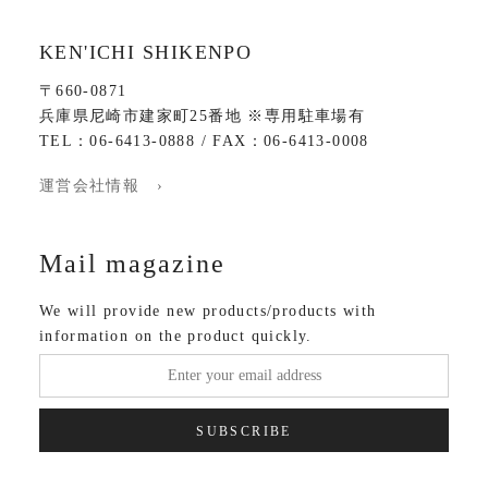
KEN'ICHI SHIKENPO
〒660-0871
兵庫県尼崎市建家町25番地 ※専用駐車場有
TEL：06-6413-0888 / FAX：06-6413-0008
運営会社情報 ›
Mail magazine
We will provide new products/products with
information on the product quickly.
SUBSCRIBE