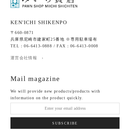
KEN'ICHI SHIKENPO
〒660-0871
兵庫県尼崎市建家町25番地 ※専用駐車場有
TEL：06-6413-0888 / FAX：06-6413-0008
運営会社情報 ›
Mail magazine
We will provide new products/products with
information on the product quickly.
SUBSCRIBE