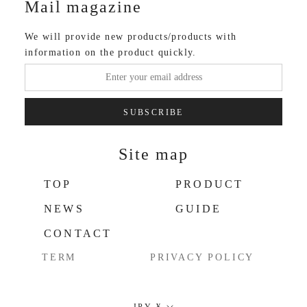
Mail magazine
We will provide new products/products with
information on the product quickly.
SUBSCRIBE
Site map
TOP
PRODUCT
NEWS
GUIDE
CONTACT
TERM
PRIVACY POLICY
Currency
JPY ¥