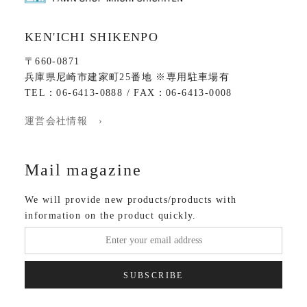
KEN'ICHI SHIKENPO
〒660-0871
兵庫県尼崎市建家町25番地 ※専用駐車場有
TEL：06-6413-0888 / FAX：06-6413-0008
運営会社情報 ›
Mail magazine
We will provide new products/products with
information on the product quickly.
SUBSCRIBE