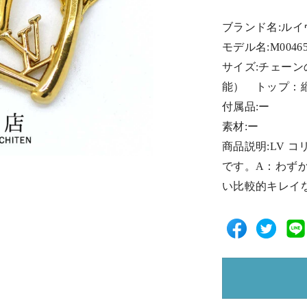
ブランド名:ルイ
モデル名:M004
サイズ:チェーンの
能） トップ：縦約
付属品:ー
素材:ー
商品説明:LV 
です。A：わず
い比較的キレイ