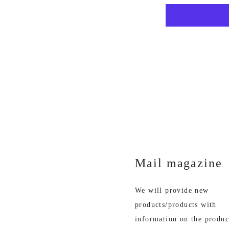
Mail magazine
We will provide new
products/products with
information on the produc