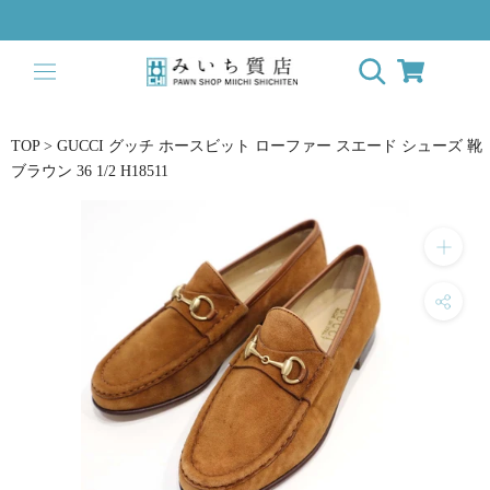
Skip
to
content
TOP
>
GUCCI グッチ ホースビット ローファー スエード シューズ 靴
ブラウン 36 1/2 H18511