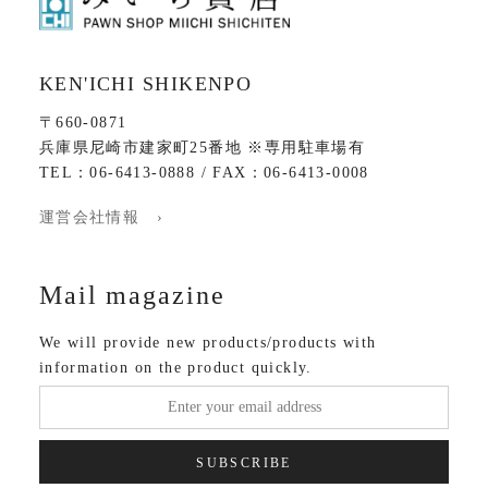
KEN'ICHI SHIKENPO
〒660-0871
兵庫県尼崎市建家町25番地 ※専用駐車場有
TEL：06-6413-0888 / FAX：06-6413-0008
運営会社情報 ›
Mail magazine
We will provide new products/products with
information on the product quickly.
SUBSCRIBE