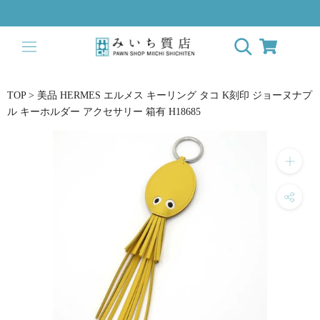
Skip
to
content
TOP
>
美品 HERMES エルメス キーリング タコ K刻印 ジョーヌナプ
ル キーホルダー アクセサリー 箱有 H18685