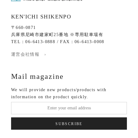
KEN'ICHI SHIKENPO
〒660-0871
兵庫県尼崎市建家町25番地 ※専用駐車場有
TEL：06-6413-0888 / FAX：06-6413-0008
運営会社情報 ›
Mail magazine
We will provide new products/products with
information on the product quickly.
SUBSCRIBE