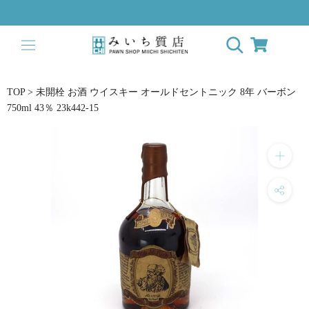
ス
キ
ッ
プ
し
て
TOP
>
未開栓 お酒 ウイスキー オールドセントニック 8年 バーボン
コ
750ml 43％ 23k442-15
ン
テ
ン
ツ
に
移
動
す
る