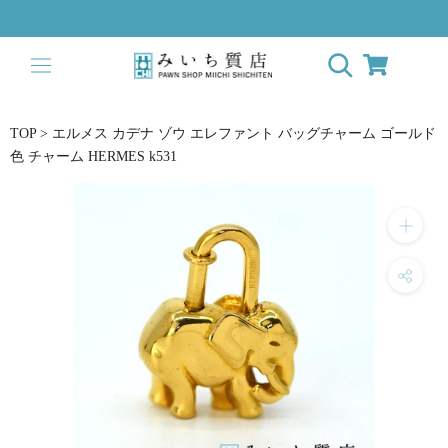
ス
キ
ッ
プ
し
て
TOP
>
エルメス カデナ ゾウ エレファント バッグチャーム ゴールド
コ
色 チャーム HERMES k531
ン
テ
ン
ツ
に
移
動
す
る