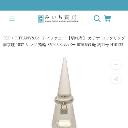
ス
キ
ッ
プ
し
て
TOP
>
TIFFANY&Co. ティファニー 【切れ有】 カデナ ロックリング
コ
南京錠 1837 リング 指輪 SV925 シルバー 重量約3.6g 約11号 H10133
ン
テ
ン
ツ
に
移
動
す
る