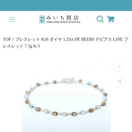
ス
キ
ッ
プ
し
て
TOP
>
ブレスレット K18 ダイヤ 1.25ct DE BEERS デビアス LINE ブ
コ
レスレット 7.3g K-3
ン
テ
ン
ツ
に
移
動
す
る