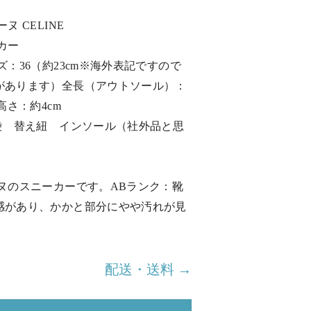
ヌ CELINE
カー
ズ：36（約23cm※海外表記ですので
があります）全長（アウトソール）：
高さ：約4cm
1袋 替え紐 インソール（社外品と思
ーヌのスニーカーです。ABランク：靴
感があり、かかと部分にやや汚れが見
。
配送・送料 →