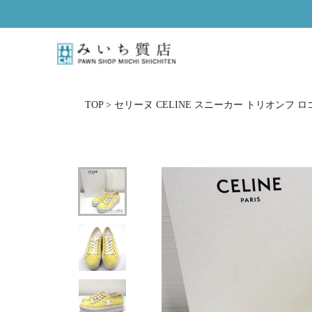
ス
キ
ッ
プ
し
て
コ
TOP
>
セリーヌ CELINE スニーカー トリオンフ ロゴ 
ン
テ
ン
ツ
に
移
動
す
る