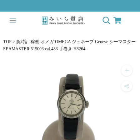
ス
キ
ッ
プ
し
て
TOP
>
腕時計 稼働 オメガ OMEGA ジュネーブ Geneve シーマスター
コ
SEAMASTER 515003 cal.483 手巻き H8264
ン
テ
ン
ツ
に
移
動
す
る