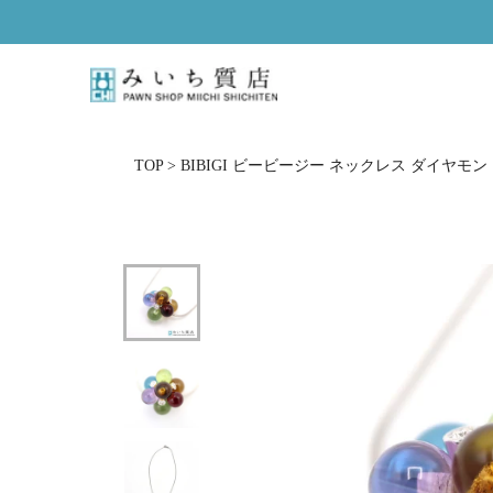
ス
キ
ッ
プ
し
て
コ
TOP
>
BIBIGI ビービージー ネックレス ダイヤモンド 
ン
テ
ン
ツ
に
移
動
す
る