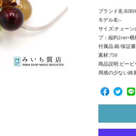
ブランド名:BIB
モデル名:-
サイズ:チェーン
プ：縦約2cm×横
付属品:箱/保証書
素材:750
商品説明:ビービ
用感の少ない綺