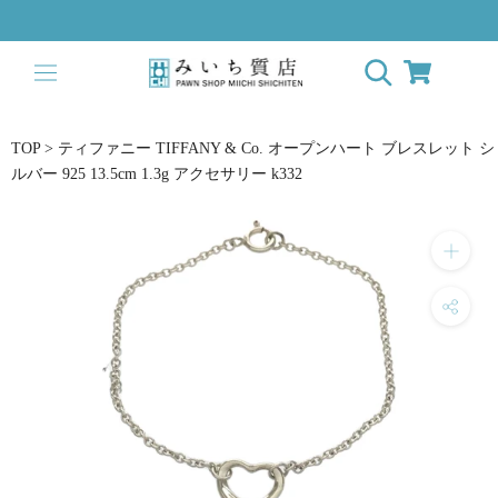
ス
キ
ッ
プ
し
て
TOP
>
ティファニー TIFFANY & Co. オープンハート ブレスレット シ
コ
ルバー 925 13.5cm 1.3g アクセサリー k332
ン
テ
ン
ツ
に
移
動
す
る