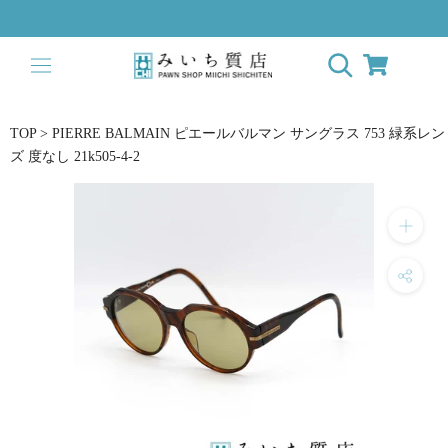
ス
キ
ッ
プ
し
て
TOP
>
PIERRE BALMAIN ピエールバルマン サングラス 753 緑系レン
コ
ズ 度なし 21k505-4-2
ン
テ
ン
ツ
に
移
動
す
る