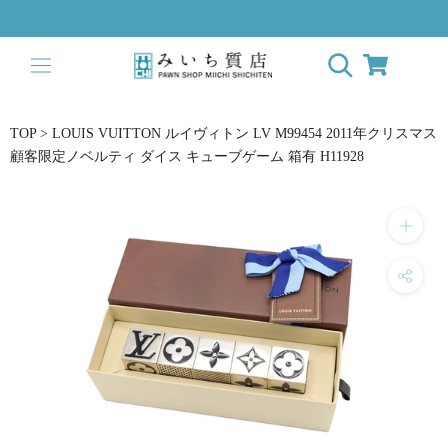
ス
キ
ッ
プ
し
て
TOP
>
LOUIS VUITTON ルイヴィトン LV M99454 2011年クリスマス
コ
顧客限定ノベルティ ダイス キューブゲーム 箱有 H11928
ン
テ
ン
ツ
に
移
動
す
る