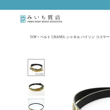
ス
キ
ッ
プ
し
て
コ
TOP
>
ベルト CHANEL シャネル パイソン ココマーク 
ン
テ
ン
ツ
に
移
動
す
る