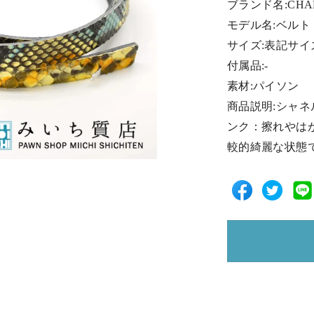
ブランド名:CHA
モデル名:ベルト
サイズ:表記サイズ8
付属品:-
素材:パイソン
商品説明:シャ
ンク：擦れやは
較的綺麗な状態