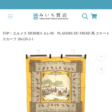
ス
キ
ッ
プ
し
て
TOP
>
エルメス HERMES カレ90 PLAISIRS DU FROID 馬 スケート
コ
スカーフ 20s120-2-1
ン
テ
ン
ツ
に
移
動
す
る