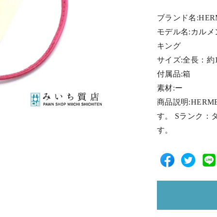
ブランド名:HER
モデル名:カルメ
キング
サイズ:全長：約1
付属品:箱
素材:ー
商品説明:HER
す。 Sランク
す。