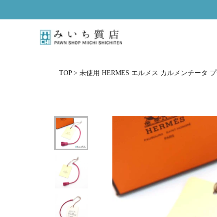
ス
キ
ッ
プ
し
て
コ
TOP
>
未使用 HERMES エルメス カルメンチータ 
ン
テ
ン
ツ
に
移
動
す
る