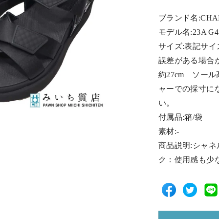
ブランド名:CHA
モデル名:23A G4
サイズ:表記サイズ
誤差がある場合
約27cm ソール
ャーでの採寸に
い。
付属品:箱/袋
素材:-
商品説明:シャネル
ク：使用感も少