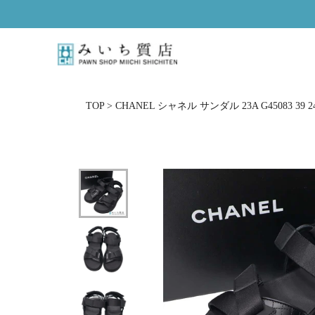
ス
キ
ッ
プ
し
て
コ
TOP
>
CHANEL シャネル サンダル 23A G45083 3
ン
テ
ン
ツ
に
移
動
す
る