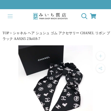
ス
キ
ッ
プ
し
て
TOP
>
シャネル ヘア シュシュ ゴム アクセサリー CHANEL リボン ブ
コ
ラック AA9265 23k418-7
ン
テ
ン
ツ
に
移
動
す
る