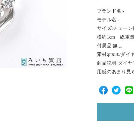
ブランド名:-
モデル名:-
サイズ:チェーン長
横約1cm 総重量
付属品:無し
素材:pt950/ダ
商品説明:ダイヤ
用感のあまり見