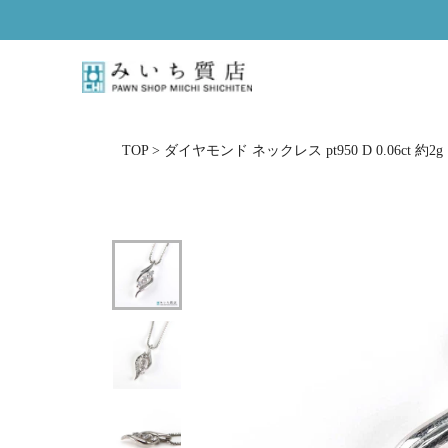
ス
キ
ッ
プ
し
て
コ
TOP
>
ダイヤモンド ネックレス pt950 D 0.06ct 約
ン
テ
ン
ツ
に
移
動
す
る