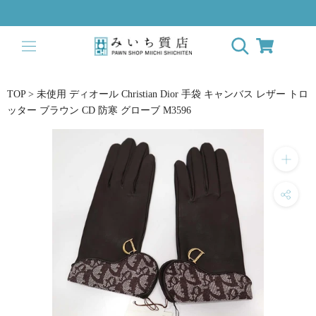
ス
キ
ッ
プ
し
て
TOP
>
未使用 ディオール Christian Dior 手袋 キャンバス レザー トロ
コ
ッター ブラウン CD 防寒 グローブ M3596
ン
テ
ン
ツ
に
移
動
す
る