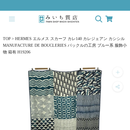
ス
キ
ッ
プ
し
て
TOP
>
HERMES エルメス スカーフ カレ140 カレジェアン カシシル
コ
MANUFACTURE DE BOUCLERIES バックルの工房 ブルー系 服飾小
ン
物 箱有 H19206
テ
ン
ツ
に
移
動
す
る