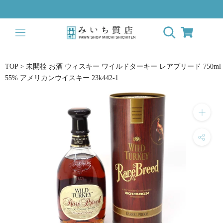
ス
キ
ッ
プ
し
て
TOP
>
未開栓 お酒 ウィスキー ワイルドターキー レアブリード 750ml
コ
55% アメリカンウイスキー 23k442-1
ン
テ
ン
ツ
に
移
動
す
る