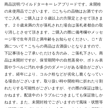
商品説明:ワイルドターキー レアブリードです。未開栓
の未使用品でございます。 □こちらの品物はお酒ですの
でご入札・ご購入は２０歳以上の方限定とさせて頂きま
す。２０歳未満の方が落札された場合は落札者都合の取
り消しとさせて頂きます。ご購入の際に備考欄やメッセ
ージ等で生年月日と満年齢をお知らせください。 □＊古
酒について＊こちらの商品は古酒扱いとなりますので、
下記事項をご了承いただける方のみ、ご落札下さい。商
品は未開封ですが、保管期間中の自然蒸発や、ボトル表
面やラベルに汚れや多少のダメージがある場合がござい
ます。経年により、コルク栓などが劣化し脆くなってい
る場合がございます。取り扱い時や開栓時に折れたり割
れたりする可能性がございますが、その際の保証は致し
かねます。配送中のトラブルにつきましても保証致しか
ねます。また、未開封栓でございますので風味・状態等