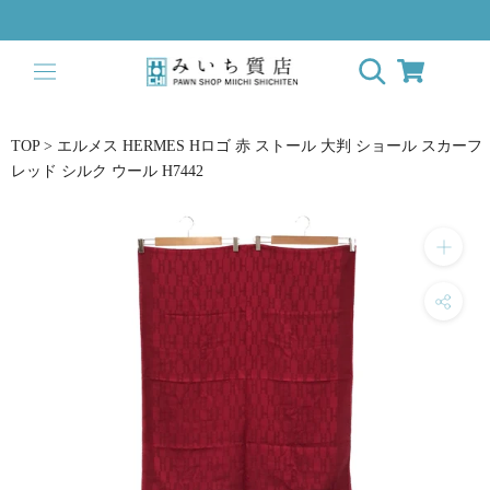
ス
キ
ッ
プ
し
て
TOP
>
エルメス HERMES Hロゴ 赤 ストール 大判 ショール スカーフ
コ
レッド シルク ウール H7442
ン
テ
ン
ツ
に
移
動
す
る