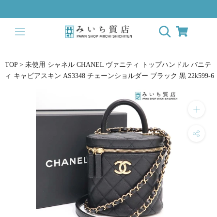
ス
キ
ッ
プ
し
て
TOP
>
未使用 シャネル CHANEL ヴァニティ トップハンドル バニテ
コ
ィ キャビアスキン AS3348 チェーンショルダー ブラック 黒 22k599-6
ン
テ
ン
ツ
に
移
動
す
る