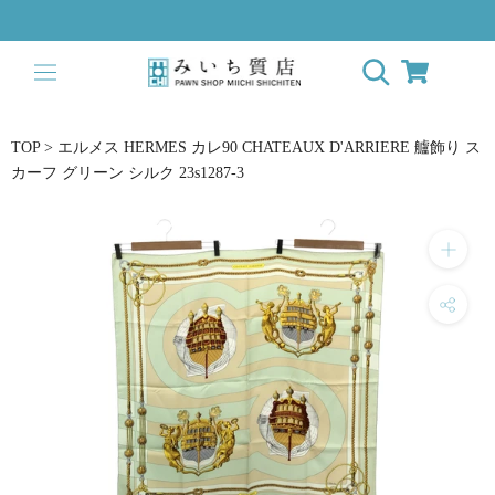
ス
キ
ッ
プ
し
て
TOP
>
エルメス HERMES カレ90 CHATEAUX D'ARRIERE 艫飾り ス
コ
カーフ グリーン シルク 23s1287-3
ン
テ
ン
ツ
に
移
動
す
る