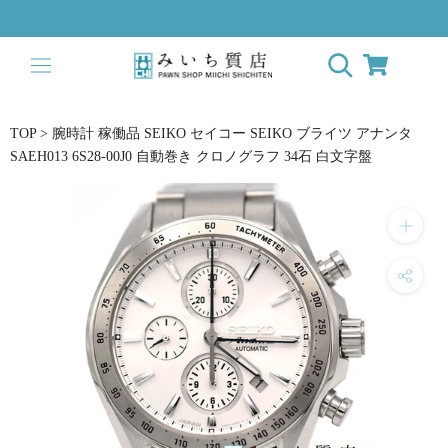
ス
キ
ッ
プ
し
て
TOP
>
腕時計 稼働品 SEIKO セイコー SEIKO ブライツ アナンタ
コ
SAEH013 6S28-00J0 自動巻き クロノグラフ 34石 白文字盤
ン
テ
ン
ツ
に
移
動
す
る