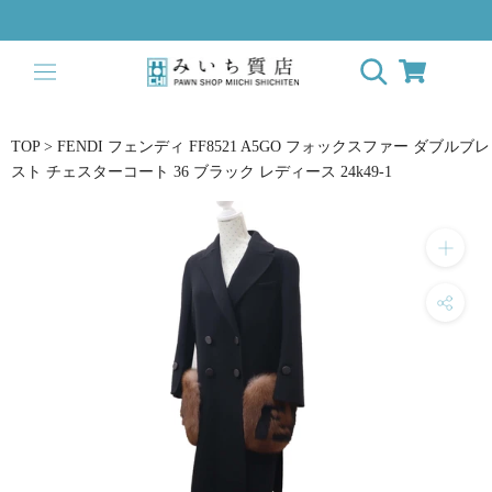
ス
キ
ッ
プ
し
て
TOP
>
FENDI フェンディ FF8521 A5GO フォックスファー ダブルブレ
コ
スト チェスターコート 36 ブラック レディース 24k49-1
ン
テ
ン
ツ
に
移
動
す
る