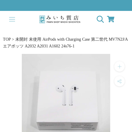
ス
キ
ッ
プ
し
て
TOP
>
未開封 未使用 AirPods with Charging Case 第二世代 MV7N2J/A
コ
エアポッツ A2032 A2031 A1602 24s76-1
ン
テ
ン
ツ
に
移
動
す
る