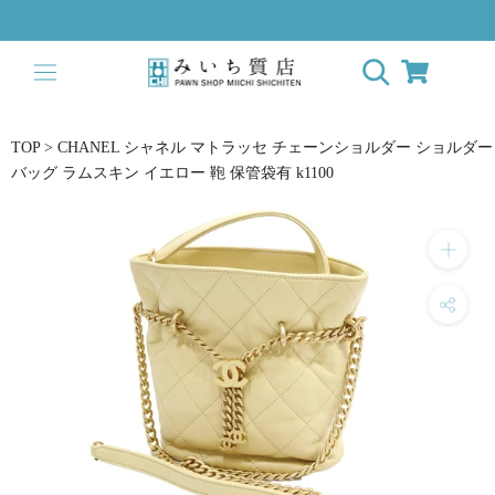
ス
キ
ッ
プ
し
て
TOP
>
CHANEL シャネル マトラッセ チェーンショルダー ショルダー
コ
バッグ ラムスキン イエロー 鞄 保管袋有 k1100
ン
テ
ン
ツ
に
移
動
す
る